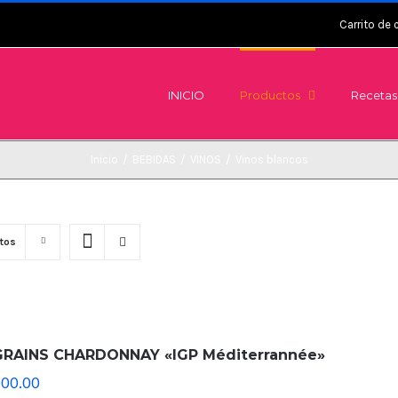
Carrito de
INICIO
Productos
Recetas
Inicio
/
BEBIDAS
/
VINOS
/
Vinos blancos
tos
GRAINS CHARDONNAY «IGP Méditerrannée»
000.00