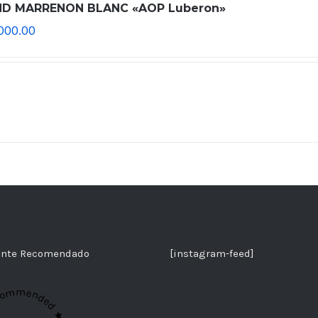
D MARRENON BLANC «AOP Luberon»
000.00
ante Recomendado
[instagram-feed]
commended ★