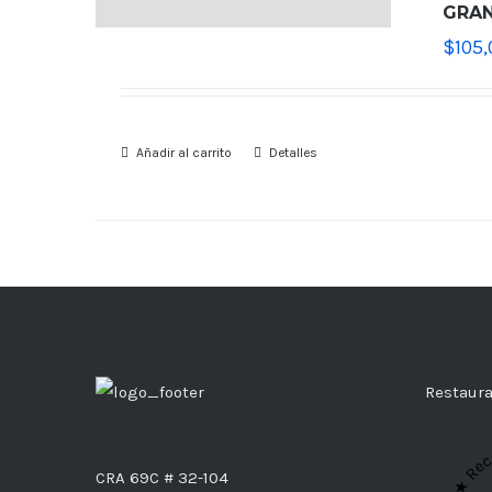
GRAN
$
105,
Añadir al carrito
Detalles
Restaur
★ Re
CRA 69C # 32-104