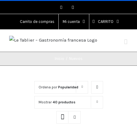
Saltar
Instagram
Instagram
al
contenido
Carrito de compras
Mi cuenta
CARRITO
Inicio
/
Nuevos
Ordena por
Popularidad
Mostrar
40 productos