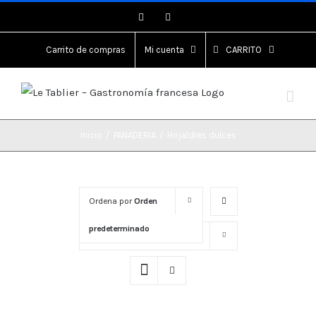
Saltar
Instagram
Instagram
al
contenido
Carrito de compras
Mi cuenta
CARRITO
Inicio
/
PANADERIA
/
Hojaldres dulces
Ordena por
Orden
predeterminado
Mostrar
40 productos