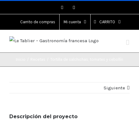
Saltar
Instagram
Instagram
al
contenido
Carrito de compras
Mi cuenta
CARRITO
Inicio
/
Recetas
/
Tortilla de salchichas, tomates y cebollín
Siguiente
Descripción del proyecto