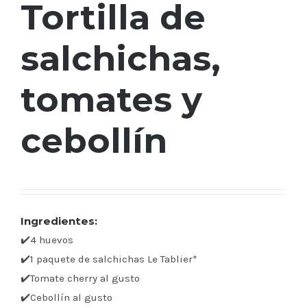
Tortilla de
salchichas,
tomates y
cebollín
Ingredientes:
✔️4 huevos
✔️1 paquete de salchichas Le Tablier*
✔️Tomate cherry al gusto
✔️Cebollín al gusto