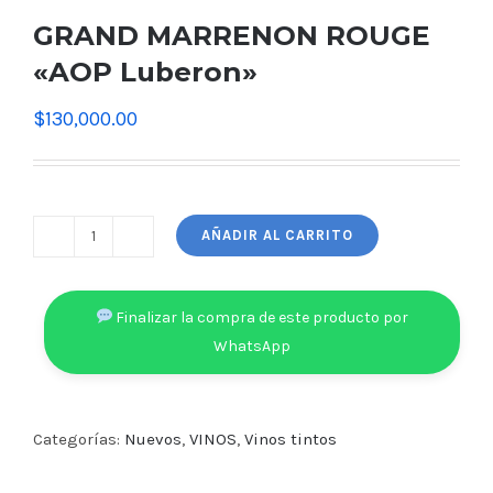
GRAND MARRENON ROUGE
«AOP Luberon»
$
130,000.00
AÑADIR AL CARRITO
GRAND
MARRENON
ROUGE
Finalizar la compra de este producto por
"AOP
WhatsApp
Luberon"
cantidad
Categorías:
Nuevos
,
VINOS
,
Vinos tintos