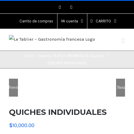
Saltar
Instagram
Instagram
al
contenido
Carrito de compras
Mi cuenta
CARRITO
Inicio
/
Nuevos
,
PLATOS PREPARADOS
,
Quiches
/
QUICHES INDIVIDUALES
Previous
Next
QUICHES INDIVIDUALES
$
10,000.00