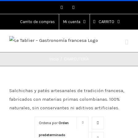
Saltar
Instagram
Instagram
al
contenido
Carrito de compras
Mi cuenta
CARRITO
Inicio
/
CHARCUTERÍA
Salchichas y patés artesanales de tradición francesa,
fabricados con materias primas colombianas. 100%
naturales, sin conservantes ni aditivos artificiales.
Ordena por
Orden
predeterminado