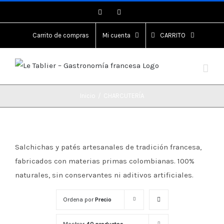
Saltar
Instagram
Instagram
al
contenido
Carrito de compras
Mi cuenta
CARRITO
Inicio
/
CHARCUTERÍA
Salchichas y patés artesanales de tradición francesa,
fabricados con materias primas colombianas. 100%
naturales, sin conservantes ni aditivos artificiales.
Ordena por
Precio