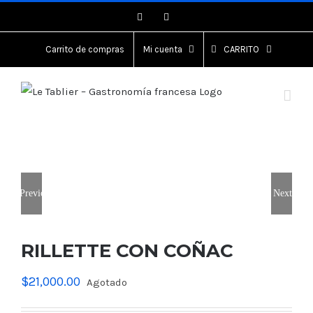
Saltar
Instagram
Instagram
al
contenido
Carrito de compras
Mi cuenta
CARRITO
Previous
Next
RILLETTE CON COÑAC
$
21,000.00
Agotado