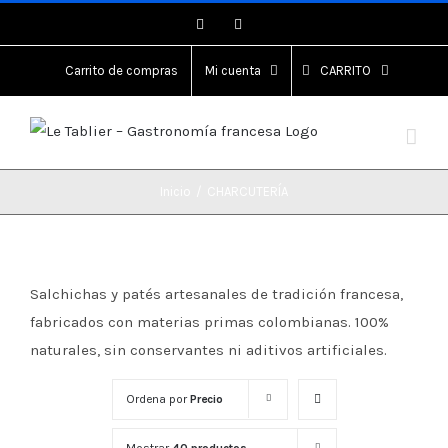
Saltar
Instagram
Instagram
al
contenido
Carrito de compras
Mi cuenta
CARRITO
Inicio
/
CHARCUTERÍA
Salchichas y patés artesanales de tradición francesa,
fabricados con materias primas colombianas. 100%
naturales, sin conservantes ni aditivos artificiales.
Ordena por
Precio